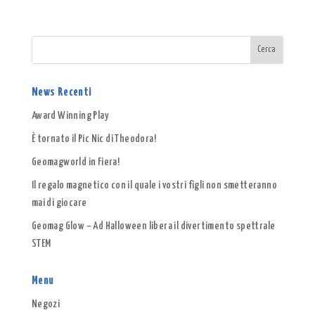
News Recenti
Award Winning Play
È tornato il Pic Nic di Theodora!
Geomagworld in Fiera!
Il regalo magnetico con il quale i vostri figli non smetteranno
mai di giocare
Geomag Glow – Ad Halloween libera il divertimento spettrale
STEM
Menu
Negozi