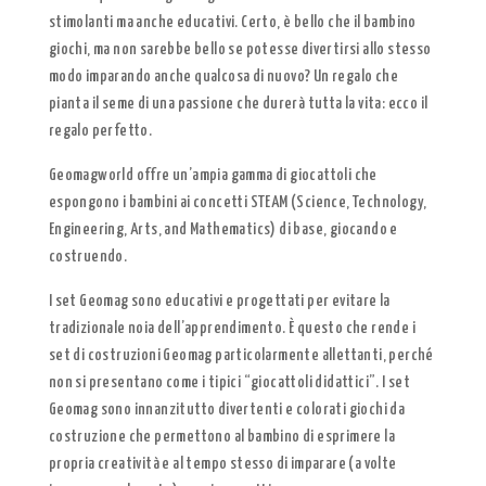
stimolanti ma anche educativi. Certo, è bello che il bambino
giochi, ma non sarebbe bello se potesse divertirsi allo stesso
modo imparando anche qualcosa di nuovo? Un regalo che
pianta il seme di una passione che durerà tutta la vita: ecco il
regalo perfetto.
Geomagworld offre un’ampia gamma di giocattoli che
espongono i bambini ai concetti STEAM (Science, Technology,
Engineering, Arts, and Mathematics) di base, giocando e
costruendo.
I set Geomag sono educativi e progettati per evitare la
tradizionale noia dell’apprendimento. È questo che rende i
set di costruzioni Geomag particolarmente allettanti, perché
non si presentano come i tipici “giocattoli didattici”. I set
Geomag sono innanzitutto divertenti e colorati giochi da
costruzione che permettono al bambino di esprimere la
propria creatività e al tempo stesso di imparare (a volte