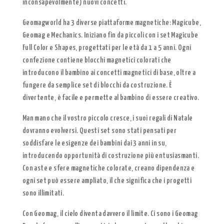
inconsapevolmente) nuovi concetti.
Geomagworld ha 3 diverse piattaforme magnetiche: Magicube,
Geomag e Mechanics. Iniziano fin da piccoli con i set Magicube
Full Color e Shapes, progettati per le età da 1 a 5 anni. Ogni
confezione contiene blocchi magnetici colorati che
introducono il bambino ai concetti magnetici di base, oltre a
fungere da semplice set di blocchi da costruzione. È
divertente, è facile e permette al bambino di essere creativo.
Man mano che il vostro piccolo cresce, i suoi regali di Natale
dovranno evolversi. Questi set sono stati pensati per
soddisfare le esigenze dei bambini dai 3 anni in su,
introducendo opportunità di costruzione più entusiasmanti.
Con aste e sfere magnetiche colorate, creano dipendenza e
ogni set può essere ampliato, il che significa che i progetti
sono illimitati.
Con Geomag, il cielo diventa davvero il limite. Ci sono i Geomag