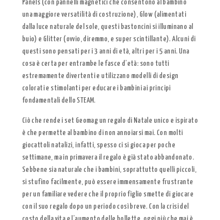
Panels (con pannelli magnetici che consentono al bambino
una maggiore versatilità di costruzione), Glow (alimentati
dalla luce naturale del sole, questi bastoncini si illuminano al
buio) e Glitter (ovvio, diremmo, e super scintillante). Alcuni di
questi sono pensati per i 3 anni di età, altri per i 5 anni. Una
cosa è certa per entrambe le fasce d’età: sono tutti
estremamente divertenti e utilizzano modelli di design
colorati e stimolanti per educare i bambini ai principi
fondamentali dello STEAM.
Ciò che rende i set Geomag un regalo di Natale unico e ispirato
è che permette al bambino di non annoiarsi mai. Con molti
giocattoli natalizi, infatti, spesso ci si gioca per poche
settimane, ma in primavera il regalo è già stato abbandonato.
Sebbene sia naturale che i bambini, soprattutto quelli piccoli,
si stufino facilmente, può essere immensamente frustrante
per un familiare vedere che il proprio figlio smette di giocare
con il suo regalo dopo un periodo così breve. Con la crisi del
costo della vita e l’aumento delle bollette, oggi più che mai è