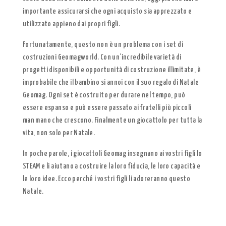
importante assicurarsi che ogni acquisto sia apprezzato e
utilizzato appieno dai propri figli.
Fortunatamente, questo non è un problema con i set di
costruzioni Geomagworld. Con un’incredibile varietà di
progetti disponibili e opportunità di costruzione illimitate, è
improbabile che il bambino si annoi con il suo regalo di Natale
Geomag. Ogni set è costruito per durare nel tempo, può
essere espanso e può essere passato ai fratelli più piccoli
man mano che crescono. Finalmente un giocattolo per tutta la
vita, non solo per Natale.
In poche parole, i giocattoli Geomag insegnano ai vostri figli lo
STEAM e li aiutano a costruire la loro fiducia, le loro capacità e
le loro idee. Ecco perché i vostri figli li adoreranno questo
Natale.