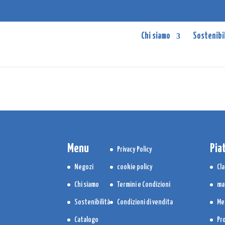
Chi siamo
Sostenibi
Menu
Pia
Privacy Policy
Negozi
cookie policy
Cla
Chi siamo
Termini e Condizioni
ma
Sostenibilità
Condizioni di vendita
Me
Catalogo
Pr