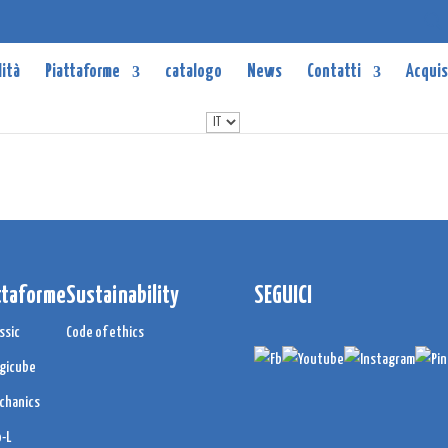
lità
Piattaforme
catalogo
News
Contatti
Acqui
ttaforme
Sustainability
SEGUICI
ssic
Code of ethics
gicube
chanics
o-L