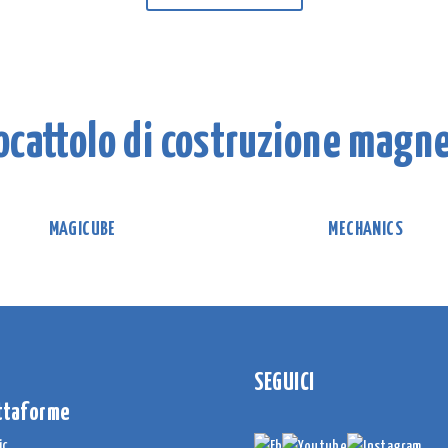
iocattolo di costruzione magn
MAGICUBE
MECHANICS
SEGUICI
ttaforme
ic