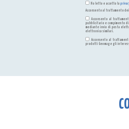
Ho letto e accetto la
privac
Acconsento al trattamento dei 
Acconsento al trattamento
pubblicitario e compimento di 
mediante invio di posta elett
elettronica similari.
Acconsento al trattamento
prodotti Geomag e gli interessi
C