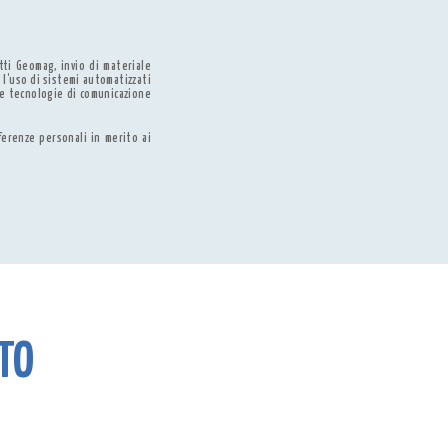
tti Geomag, invio di materiale
 l'uso di sistemi automatizzati
re tecnologie di comunicazione
ferenze personali in merito ai
TO