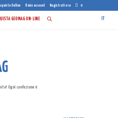
cquista Online
Il mio account
Registrati ora
0
UISTA GEOMAG ON-LINE
AG
nite! Ogni confezione è