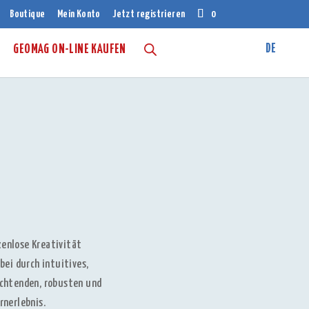
Boutique
Mein Konto
Jetzt registrieren
0
GEOMAG ON-LINE KAUFEN
zenlose Kreativität
bei durch intuitives,
uchtenden, robusten und
rnerlebnis.