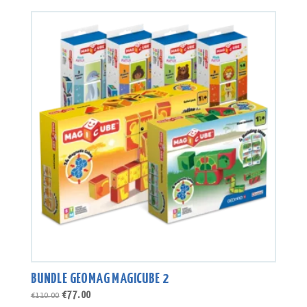
war:
ist:
€75.00
€52.00.
BUNDLE GEOMAG MAGICUBE 2
Ursprünglicher
Aktueller
€
77.00
€
110.00