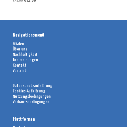
Ursprünglicher
Aktueller
€
52.00
€
75.00
Preis
Preis
war:
ist:
€75.00
€52.00.
Navigationsmenü
Filialen
Über uns
Nachhaltigkeit
Top-meldungen
Kontakt
Vertrieb
Datenschutzaufklärung
Cookies-Aufklärung
Nutzungsbedingungen
Verkaufsbedingungen
Plattformen