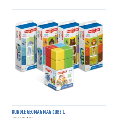
Preis
Preis
war:
ist:
€110.00
€77.00.
BUNDLE GEOMAG MAGICUBE 1