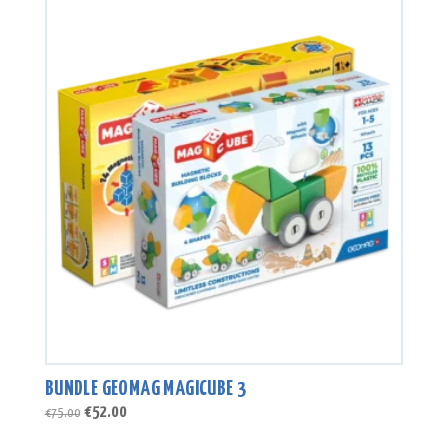
BUNDLE GEOMAG MAGICUBE 3
Ursprünglicher
Aktueller
€
52.00
€
75.00
Preis
Preis