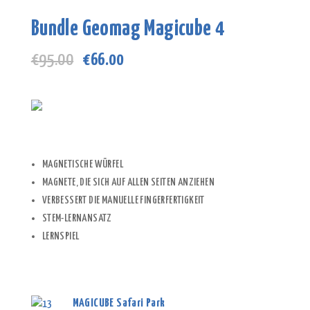
Bundle Geomag Magicube 4
Ursprünglicher
Aktueller
€
95.00
€
66.00
Preis
Preis
war:
ist:
€95.00
€66.00.
MAGNETISCHE WÜRFEL
MAGNETE, DIE SICH AUF ALLEN SEITEN ANZIEHEN
VERBESSERT DIE MANUELLE FINGERFERTIGKEIT
STEM-LERNANSATZ
LERNSPIEL
MAGICUBE Safari Park