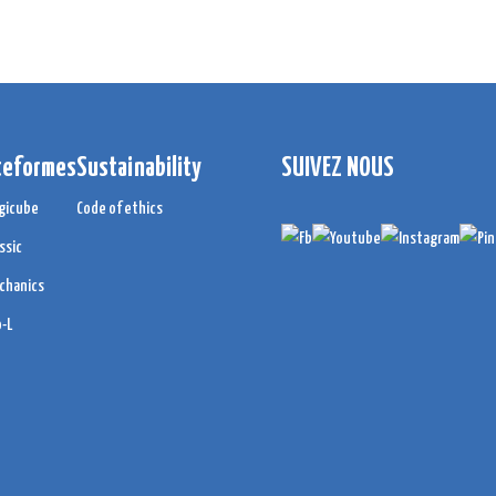
teformes
Sustainability
SUIVEZ NOUS
gicube
Code of ethics
ssic
chanics
o-L